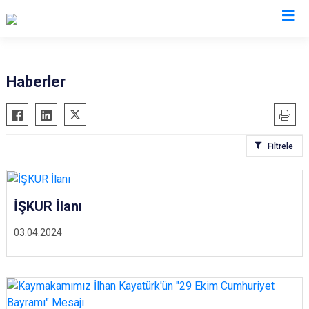
Erzincan
Haberler
Çayırlı
İliç
Filtrele
Kemah
Kemaliye
Otlukbeli
İŞKUR İlanı
Refahiye
03.04.2024
Tercan
Üzümlü