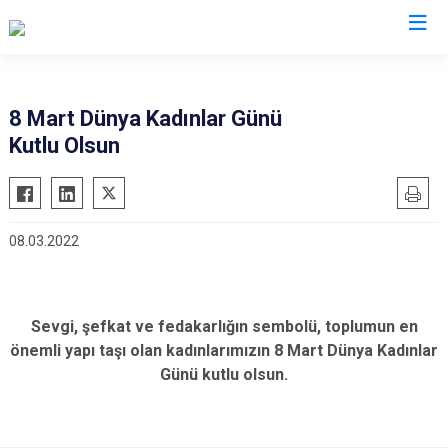
Erzincan
8 Mart Dünya Kadınlar Günü
Kutlu Olsun
Çayırlı
İliç
Kemah
08.03.2022
Kemaliye
Otlukbeli
Refahiye
Sevgi, şefkat ve fedakarlığın sembolü, toplumun en
Tercan
önemli yapı taşı olan kadınlarımızın 8 Mart Dünya Kadınlar
Üzümlü
Günü kutlu olsun.