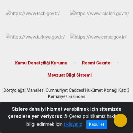
Kamu Denetçiliği Kurumu
Resmi Gazate
Mevzuat Bilgi Sistemi
Dörtyolağzı Mahallesi Cumhuriyet Caddesi Hükümet Konağı Kat: 3
Kemaliye/ Erzincan
Telefon:(0446) 751 21 36-Faks: 0446 751 28 38
Sizlere daha iyi hizmet verebilmek için sitemizde
çerezlere yer veriyoruz
🍪 Çerez politikamız hakkında
bilgi edinmek için
tıklayınız
Kabul et