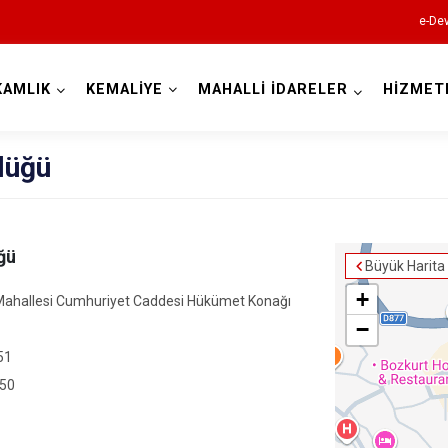
e-Dev
KAMLIK
KEMALİYE
MAHALLİ İDARELER
HİZMET
Erzincan
lüğü
ğü
Büyük Harita
Çayırlı
+
Mahallesi Cumhuriyet Caddesi Hükümet Konağı
−
İliç
51
Kemah
 50
Kemaliye
Otlukbeli