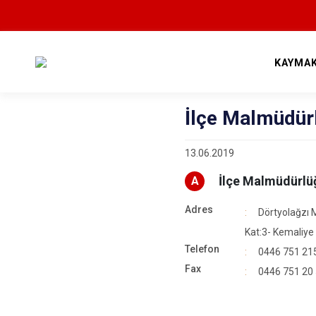
KAYMA
İlçe Malmüdür
13.06.2019
İlçe Malmüdürlü
A
Adres
Dörtyolağzı 
Kat:3- Kemaliye
Telefon
0446 751 21
Fax
0446 751 20