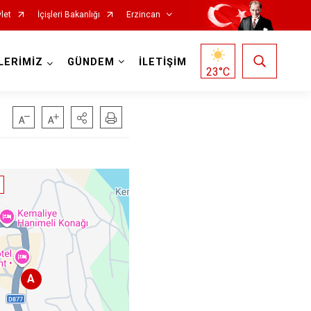
let
İçişleri Bakanlığı
Erzincan
LERİMİZ
GÜNDEM
İLETİŞİM
23
°C
A