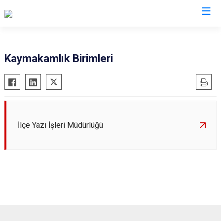
Erzincan
Kaymakamlık Birimleri
Çayırlı
İliç
Kemah
Kemaliye
İlçe Yazı İşleri Müdürlüğü
Otlukbeli
Refahiye
Tercan
Üzümlü