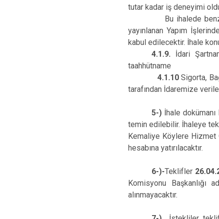
tutar kadar iş deneyimi oldu
Bu ihalede benzer iş ol
yayınlanan Yapım İşlerind
kabul edilecektir. İhale ko
4.1.9.
İdari Şartna
taahhütname
4.1.10
Sigorta, Ba
tarafından İdaremize 
5-)
İhale dokümanı 
temin edilebilir. İhaleye t
Kemaliye Köylere Hizmet G
hesabına yatırılacaktır.
6-)-
Teklifler
26.04
.
Komisyonu Başkanlığı adr
alınmayacaktır.
7-)
İstekliler tekl