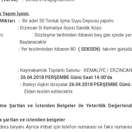
Refahiye
 Yapım İşinin;
Tercan
 Miktarı :
Bir adet 50 Tonluk İçme Suyu Deposu yapımı
Üzümlü
ı Yer :
Erzincan İli Kemaliye İlçesi Sandık Köyü
arihi : Sözleşme tarihinden itibaren beş gün içinde yer te
Başlanacaktır
resi :
Yer tesliminden itibaren 80
( SEKSEN)
takvim g
ı Yer :
Kaymakamlık Toplantı Salonu- KEMALİYE / ERZİNCAN
Saati
:
26.04.2018 PERŞEMBE Günü Saat 14.00'da
slimi :
İhaleyi ilişkin dosyalar
26.04.2018 PERŞEMBE Günü S
eslim edilecektir.
ilme Şartlan ve İstenilen Belgeler ile Yeterlilik Değerlen
a şartlan ve istenilen belgeler
adres beyanı. Ayrıca irtibat için telefon numarası ve faks numaras