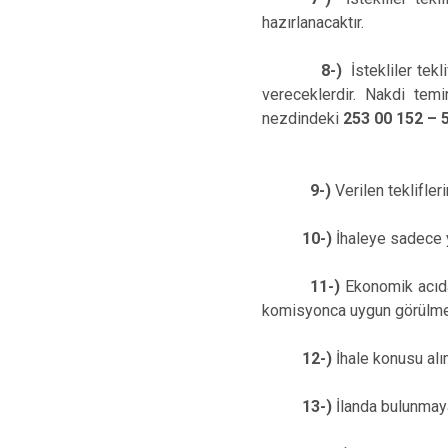
hazırlanacaktır.
8-)
İstekliler tek
vereceklerdir. Nakdi tem
nezdindeki
253 00 152 – 
9-)
Verilen teklifler
10-)
İhaleye sadece ye
11-)
Ekonomik acıdan
komisyonca uygun görülmeme
12-)
İhale konusu alı
13-)
İlanda bulunmay