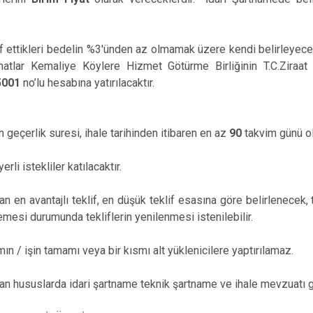
lif ettikleri bedelin %3'ünden az olmamak üzere kendi belirleyece
inatlar Kemaliye Köylere Hizmet Götürme Birliğinin T.C.Ziraa
5001
no’lu hesabına yatırılacaktır.
in geçerlik suresi, ihale tarihinden itibaren en az
90
takvim günü ol
rli istekliler katılacaktır.
 en avantajlı teklif, en düşük teklif esasına göre belirlenecek, 
si durumunda tekliflerin yenilenmesi istenilebilir.
mın / işin tamamı veya bir kısmı alt yüklenicilere yaptırılamaz.
an hususlarda idari şartname teknik şartname ve ihale mevzuatı g