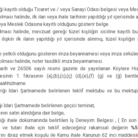
i kayıtlı olduğu Ticaret ve / veya Sanayi Odası belgesi veya Me
lması halinde, ilk ilan veya ihale tarihinin yapıldığı yıl içerisinde 
ya Meslek Odasına kayıtlı olduğunu gösterir belge.
lması halinde, mevzuat gereği tüzel kişiliğin siciline kayıtlı 
işkin ilk ilanın yapıldığı yıl içerisinde alınmış, tüzel kişiliğin 
e yetkili olduğunu gösteren imza beyannamesi veya imza sirküler
olması halinde, noter tasdikli imza beyannamesi.
arih ve 26506 sayılı resmi gazete de yayınlanan Köylere Hiz
inin 1. fıkrasının (a),(b),(c),(ç) (d),(e),(f) (g) ve (ğ) bent
 taahhütname.
eriği İdari Şartnamede belirlenen teklif mektubu ve bu mektupl
ği İdari Şartnamede belirlenen geçici teminat,
ın satın alındığına dair belge,
iği ihale dokümanında belirtilen İş Deneyim Belgesi , ( En son 3 
 ve tutarı ihale için teklif edeceğiniz rakamsal değerin
%5
nı ibraz etmek koşulu ile Kamu ihale Kanunun 62 inci maddesini