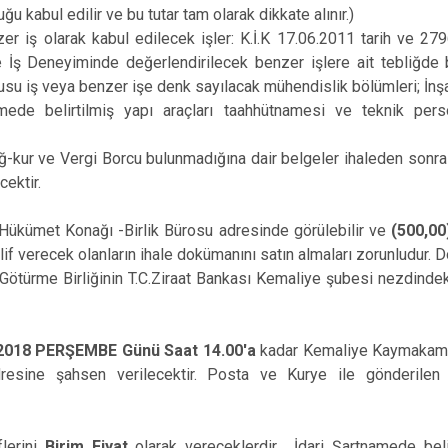
ğu kabul edilir ve bu tutar tam olarak dikkate alınır.)
arak kabul edilecek işler: K.İ.K 17.06.2011 tarih ve 279
e İş Deneyiminde değerlendirilecek benzer işlere ait tebliğde 
nusu iş veya benzer işe denk sayılacak mühendislik bölümleri; İnşa
mede belirtilmiş yapı araçları taahhütnamesi ve teknik pers
ğ-kur ve Vergi Borcu bulunmadığına dair belgeler ihaleden sonra i
verilecektir.
Hükümet Konağı -Birlik Bürosu adresinde görülebilir ve
(500,00
eklif verecek olanların ihale dokümanını satın almaları zorunludur. 
ötürme Birliğinin T.C.Ziraat Bankası Kemaliye şubesi nezdinde
2018 PERŞEMBE Günü Saat 14.00'a
kadar Kemaliye Kaymakamlı
esine şahsen verilecektir. Posta ve Kurye ile gönderilen 
iflerini
Birim Fiyat
olarak vereceklerdir. İdari Şartnamede belir