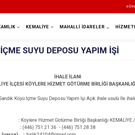
e-Dev
KAMLIK
KEMALİYE
MAHALLİ İDARELER
HİZMET
Erzincan
İÇME SUYU DEPOSU YAPIM İŞİ
İHALE İLANI
İYE İLÇESİ KÖYLERE HİZMET GÖTÜRME BİRLİĞİ BAŞKANLI
Çayırlı
andık Köyü İçme Suyu Deposu Yapım İşi Açık ihale usulü İle ihale
İliç
Kemah
si :
Köylere Hizmet Götürme Birliği Başkanlığı KEMALİYE
Kemaliye
– Fax :
(446) 751 21 36 - (446) 751 28 38
Otlukbeli
i (varsa) :
birlik24104@gmail.com