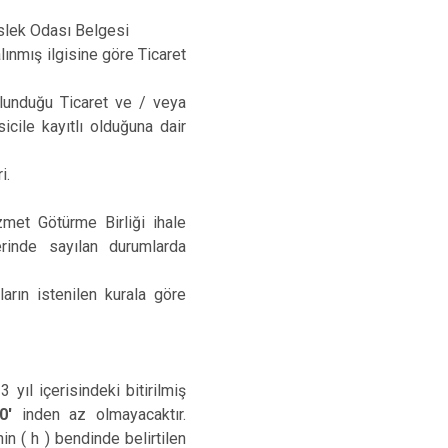
slek Odası Belgesi
alınmış ilgisine göre Ticaret
bulunduğu Ticaret ve / veya
sicile kayıtlı olduğuna dair
i.
met Götürme Birliği ihale
lerinde sayılan durumlarda
arın istenilen kurala göre
yıl içerisindeki bitirilmiş
0'
inden az olmayacaktır.
n ( h ) bendinde belirtilen