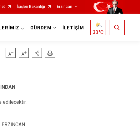
let
İçişleri Bakanlığı
Erzincan
LERİMİZ
GÜNDEM
İLETİŞİM
33
°C
ĞINDAN
 edilecektir.
 / ERZİNCAN