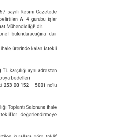
67 sayılı Resmi Gazetede
belirtilen
A–4
gurubu işler
at Mühendisliği! dir.
onel bulunduracağına dair
hale ürerinde kalan istekli
)
TL karşılığı aynı adresten
Dosya bedelleri
ki
253 00 152 – 5001
no’lu
ğı Toplantı Salonuna ihale
teklifler değerlendirmeye
tilen kurallara göre teklif