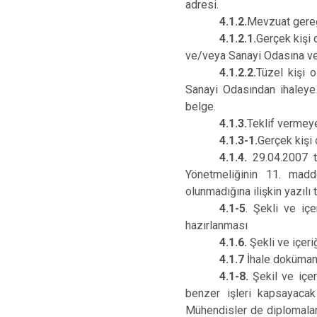
adresi.
4.1.2.
Mevzuat gereğ
4.1.2.1.
Gerçek kişi o
ve/veya Sanayi Odasına ve
4.1.2.2.
Tüzel kişi o
Sanayi Odasından ihaleye il
belge.
4.1.3.
Teklif vermey
4.1.3-1.
Gerçek kişi 
4.1.4.
29.04.2007 t
Yönetmeliğinin 11. maddes
olunmadığına ilişkin yazılı
4.1-5
. Şekli ve iç
hazırlanması
4.1.6.
Şekli ve içeri
4.1.7
İhale dokümanın
4.1-8.
Şekil ve içer
benzer işleri kapsayacak
Mühendisler de diplomaları