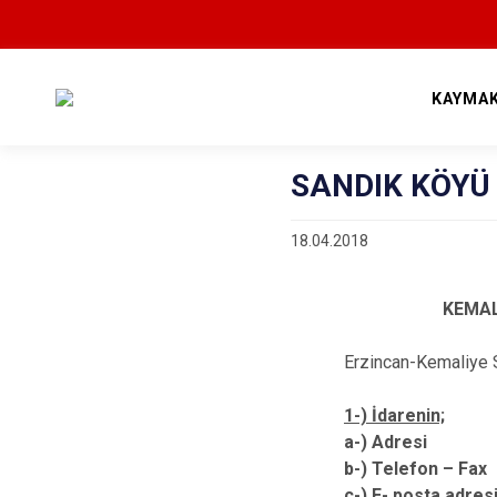
KAYMA
SANDIK KÖYÜ 
18.04.2018
KEMAL
Erzincan-Kemaliye S
1-) İdarenin;
a-) Adre
b-) Telefon 
c-) E- posta adres