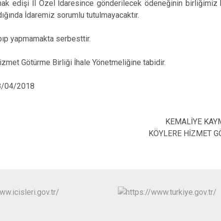
hak edişi İl Özel İdaresince gönderilecek ödeneğinin birliğimiz
ığında İdaremiz sorumlu tutulmayacaktır.
yapıp yapmamakta serbesttir.
Hizmet Götürme Birliği İhale Yönetmeliğine tabidir.
/04/2018
KEMALİYE KAY
KÖYLERE HİZMET G