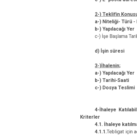
2-) Teklifin Konusu
a-) Niteliği- Türü -
b-) Yapılacağ
c-) İşe Başlama T
d) İşin sü
3-)İhalenin;
a-) Yapılacağ
b-) Tarihi-
c-) Dosya Te
Elden t
4-İhaleye Katılab
Kriterler
4.1. İhaleye katılm
4.1.1.
Tebligat için 