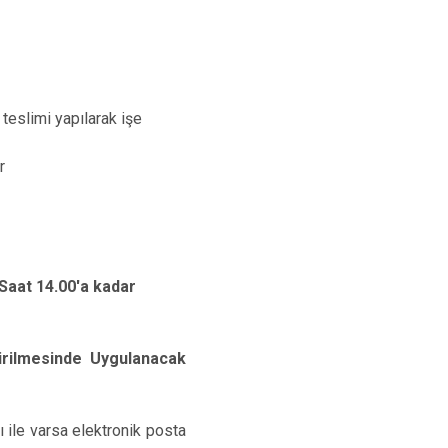
slimi yapılarak işe
ünüdür
aat 14.00'a kadar
dirilmesinde Uygulanacak
ı ile varsa elektronik posta