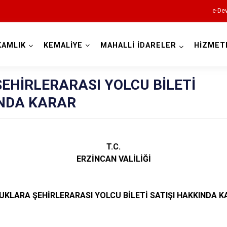
e-Dev
KAMLIK
KEMALİYE
MAHALLİ İDARELER
HİZMET
Erzincan
EHİRLERARASI YOLCU BİLETİ
INDA KARAR
T.C.
Çayırlı
ERZİNCAN VALİLİĞİ
İliç
Kemah
KLARA ŞEHİRLERARASI YOLCU BİLETİ SATIŞI HAKKINDA 
Kemaliye
Otlukbeli