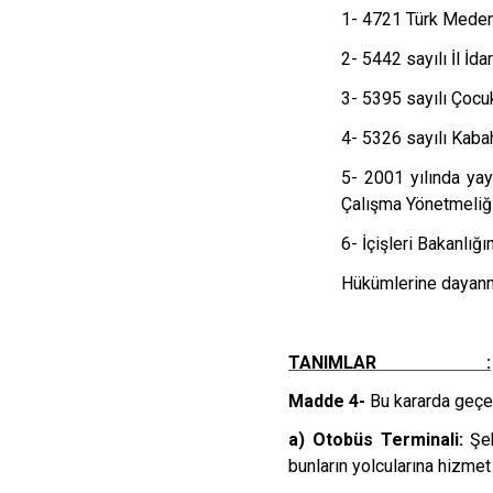
1- 4721 Türk Meden
2- 5442 sayılı İl İd
3- 5395 sayılı Çoc
4- 5326 sayılı Kaba
5- 2001 yılında ya
Çalışma Yönetmeliği
6- İçişleri Bakanlığ
Hükümlerine dayanm
TANIMLAR :
Madde 4-
Bu kararda geçe
a) Otobüs Terminali:
Şeh
bunların yolcularına hizmet