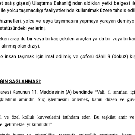
et satış gişesi) Ulaştırma Bakanlığından aldıkları yetki belgesi 
ile yolcu taşımacılığı faaliyetlerinde kullanılmak üzere tahsis edil
li hizmetleri, yolcu ve eşya taşınmasını yapmaya yarayan demiryol
statüsündeki yerlerini,
eken araç ile bir veya birkaç çekilen araçtan ya da bir veya birk
alınmış olan diziyi,
iyle insan taşımak için imal edilmiş ve şoförü dâhil 9 (dokuz) k
İĞİN SAĞLANMASI:
İdaresi Kanunun 11. Maddesinin (A) bendinde
“Vali, il sınırları 
şkilatının amiridir. Suç işlenmesini önlemek, kamu düzen ve güv
 ve özel kolluk kuvvetlerini istihdam eder. Bu teşkilat amir ve
ine getirmekle yükümlüdür”
ı içinde huzur ve güvenliğin, tasarrufa müteallik emniyetin, kamu