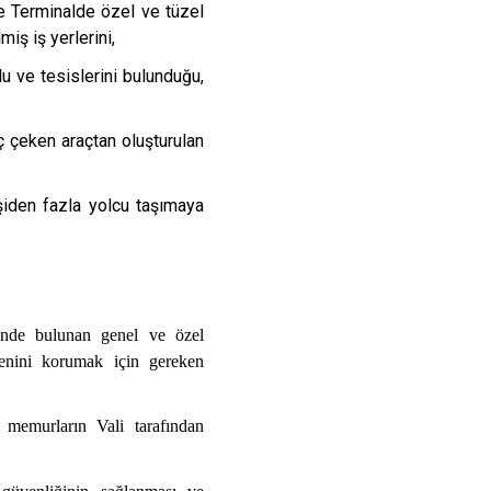
ile Terminalde özel ve tüzel
miş iş yerlerini,
u ve tesislerini bulunduğu,
aç çeken araçtan oluşturulan
işiden fazla yolcu taşımaya
içinde bulunan genel ve özel
enini korumak için gereken
 memurların Vali tarafından
 güvenliğinin sağlanması ve