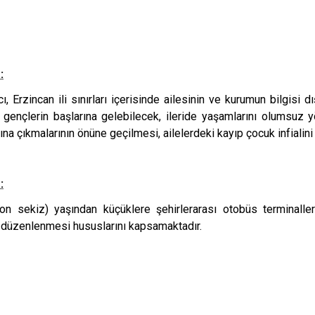
Refahiye
Tercan
Üzümlü
:
, Erzincan ili sınırları içerisinde ailesinin ve kurumun bilgisi 
gençlerin başlarına gelebilecek, ileride yaşamlarını olumsuz y
şına çıkmalarının önüne geçilmesi, ailelerdeki kayıp çocuk infialini
:
n sekiz) yaşından küçüklere şehirlerarası otobüs terminalleri
ın düzenlenmesi hususlarını kapsamaktadır.