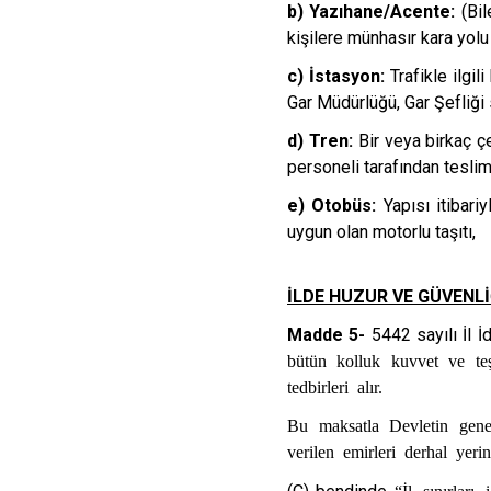
b) Yazıhane/Acente:
(Bil
kişilere münhasır kara yolu 
c) İstasyon:
Trafikle ilgi
Gar Müdürlüğü, Gar Şefliği 
d) Tren:
Bir veya birkaç ç
personeli tarafından teslim 
e) Otobüs:
Yapısı itibar
uygun olan motorlu taşıtı,
İLDE HUZUR VE GÜVENL
Madde 5-
5442 sayılı İl 
bütün kolluk kuvvet ve te
tedbirleri alır.
Bu maksatla Devletin genel
verilen emirleri derhal yer
“İl sınırlar