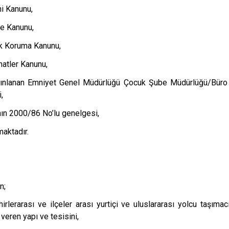
i Kanunu,
are Kanunu,
uk Koruma Kanunu,
hatler Kanunu,
yınlanan Emniyet Genel Müdürlüğü Çocuk Şube Müdürlüğü/Büro A
,
ının 2000/86 No’lu genelgesi,
aktadır.
n;
irlerarası ve ilçeler arası yurtiçi ve uluslararası yolcu taşımac
 veren yapı ve tesisini,