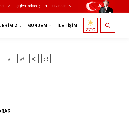
let
İçişleri Bakanlığı
Erzincan
LERİMİZ
GÜNDEM
İLETİŞİM
27
°C
KARAR