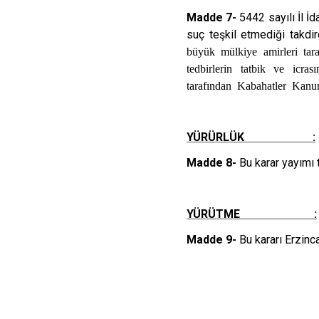
Madde 7-
5442 sayılı İl İ
suç teşkil etmediği takd
büyük mülkiye amirleri tara
tedbirlerin tatbik ve icr
tarafından Kabahatler Kanun
YÜRÜRLÜK :
Madde 8-
Bu karar yayımı t
YÜRÜTME :
Madde 9-
Bu kararı Erzincan
Meh