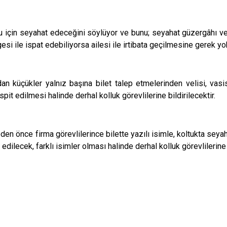
 için seyahat edeceğini söylüyor ve bunu; seyahat güzergâhı ve
esi ile ispat edebiliyorsa ailesi ile irtibata geçilmesine gerek yok
an küçükler yalnız başına bilet talep etmelerinden velisi, vasi
spit edilmesi halinde derhal kolluk görevlilerine bildirilecektir.
n önce firma görevlilerince bilette yazılı isimle, koltukta seyahat
edilecek, farklı isimler olması halinde derhal kolluk görevlilerine b