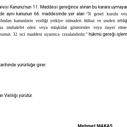
daresi Kanunu’nun 11. Maddesi gereğince alınan bu karara uymayan
irde aynı kanunun 66. maddesinde yer alan
“İl genel kurulu vey
fından kanunların verdiği yetkiye istinaden ittihaz ve usulen tebl
asına muhalefet eden veya müşkülat gösterenler veya riayet etme
unun 32 nci maddesi uyarınca cezalandırılır.”
hükmü gereği işlem 
arihinde yürürlüğe girer.
 Valiliği yürütür.
met MAKAS